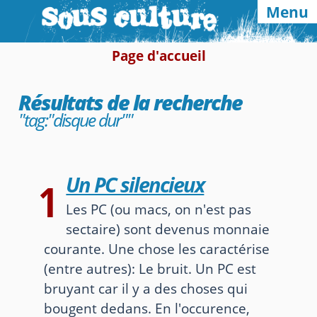
Menu
Page d'accueil
Navigation & abonnements
Résultats de la recherche
Home
Categories
Tags
"tag:"disque dur""
RSS
Atom
E-mail
Google
Un PC silencieux
1
Autres sites et blogs
Les PC (ou macs, on n'est pas
sectaire) sont devenus monnaie
pieroxy.net
france.pieroxy.net
courante. Une chose les caractérise
(entre autres): Le bruit. Un PC est
ignatzmouse.net
bruyant car il y a des choses qui
La maison Sourire
bougent dedans. En l'occurence,