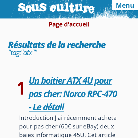
Menu
Page d'accueil
Navigation & abonnements
Résultats de la recherche
Home
Categories
Tags
"tag:"atx""
RSS
Atom
E-mail
Google
Un boitier ATX 4U pour
1
Autres sites et blogs
pas cher: Norco RPC-470
pieroxy.net
france.pieroxy.net
- Le détail
Introduction J'ai récemment acheta
ignatzmouse.net
pour pas cher (60€ sur eBay) deux
La maison Sourire
baies informatique 45U. Cet article