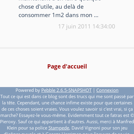
chose d'utile, au delà de
consommer 1m2 dans mon ...
17 juin 2011
14:34:00
Page d'accueil
Powered by
Pebble 2.6.5-SNAPSHOT
|
Connexion
Tout ce qui est dans ce blog sont des trucs qui me sont passé par
la tête. Cependant, une chance infime existe pour que certaines
de ces choses soient vraies. Vous voulez savoir si c'est vrai, si ça
marche? Essayez-le vous-même. Evidemment tout ce fatras est ©
Pieroxy. Sauf ce qui appartient à d'autres. Aussi, merci à Manfred
Klein pour sa police
Stampede
, David Vignoni pour son jeu